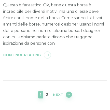
Questo è fantastico. Ok, bene questa borsa è
incredibile per diversi motivi, ma una di esse deve
finire con il nome della borsa. Come sanno tutti voi
amanti delle borse, numerosi designer usano i nomi
delle persone nei nomi di alcune borse. I designer
con cui abbiamo parlato dicono che traggono
ispirazione da persone con …
CONTINUE READING
Posts
navigation
PAGE
PAGE
1
2
NEXT