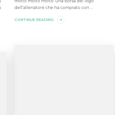
molto molto molto: una borsa del logo
i
dell’allenatore che ha comprato con …
i
CONTINUE READING