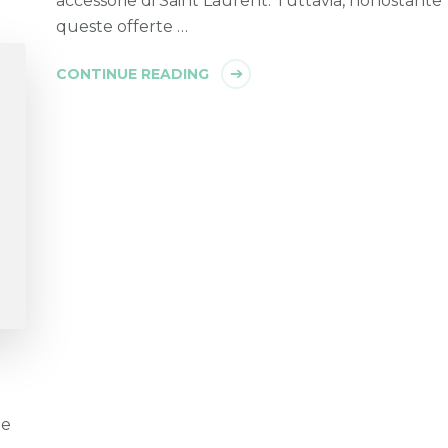
accessorie di Saint Laurent. Tuttavia, nonostante
queste offerte …
CONTINUE READING
 e