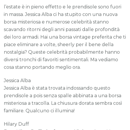
ce
l’estate è in pieno effetto e le prendisole sono fuori
en
in massa. Jessica Alba ci ha stupito con una nuova
ne
borsa misteriosa e numerose celebrità stanno
so
scavando ritorni degli anni passati dalle profondità
co
dei loro armadi. Hai una borsa vintage preferita che ti
le
piace eliminare a volte, sheerly per il bene della
bo
nostalgia? Queste celebrità probabilmente hanno
di
diversi tronchi di favoriti sentimentali. Ma vediamo
Fe
cosa stanno portando meglio ora.
e
Jessica Alba
Ch
Jessica Alba è stata trovata indossando questo
prendisole a pois senza spalle abbinata a una borsa
misteriosa a tracolla. La chiusura dorata sembra così
familiare. Qualcuno ci illumina!
Hilary Duff