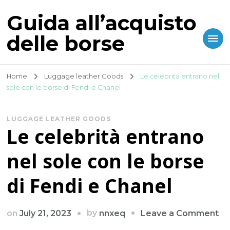
Guida all’acquisto
delle borse
Home
Luggage leather Goods
Le celebrità entrano nel
sole con le borse di Fendi e Chanel
LUGGAGE LEATHER GOODS
Le celebrità entrano
nel sole con le borse
di Fendi e Chanel
on
by
on
July 21, 2023
Leave a Comment
nnxeq
Le