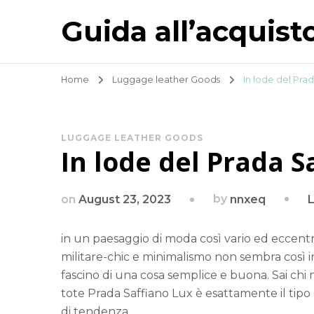
Guida all’acquist
Home
Luggage leather Goods
In lode del Pra
LUGGAGE LEATHER GOODS
In lode del Prada S
by
on
August 23, 2023
nnxeq
in un paesaggio di moda così vario ed eccentr
militare-chic e minimalismo non sembra così i
fascino di una cosa semplice e buona. Sai chi
tote Prada Saffiano Lux è esattamente il tipo
di tendenza.