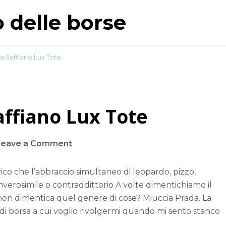
o delle borse
da Saffiano Lux Tote
affiano Lux Tote
on
Leave a Comment
In
lode
ico che l’abbraccio simultaneo di leopardo, pizzo,
del
nverosimile o contraddittorio A volte dimentichiamo il
Prada
 non dimentica quel genere di cose? Miuccia Prada. La
Saffiano
 di borsa a cui voglio rivolgermi quando mi sento stanco
Lux