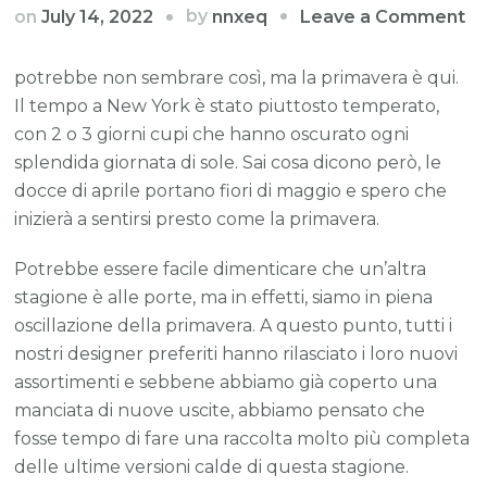
o
by
on
July 14, 2022
Leave a Comment
nnxeq
I
nu
potrebbe non sembrare così, ma la primavera è qui.
de
Il tempo a New York è stato piuttosto temperato,
di
con 2 o 3 giorni cupi che hanno oscurato ogni
bo
splendida giornata di sole. Sai cosa dicono però, le
st
docce di aprile portano fiori di maggio e spero che
sp
inizierà a sentirsi presto come la primavera.
pe
Potrebbe essere facile dimenticare che un’altra
la
stagione è alle porte, ma in effetti, siamo in piena
pr
oscillazione della primavera. A questo punto, tutti i
2
nostri designer preferiti hanno rilasciato i loro nuovi
assortimenti e sebbene abbiamo già coperto una
manciata di nuove uscite, abbiamo pensato che
fosse tempo di fare una raccolta molto più completa
delle ultime versioni calde di questa stagione.