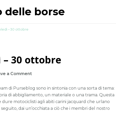
o delle borse
ledì – 30 ottobre
 – 30 ottobre
on
ave a Comment
Lo
voglio
 team di Purseblog sono in sintonia con una sorta di tema:
mercoledì
goria di abbigliamento, un materiale o una trama. Questa
–
dure motociclisti agli abiti carini jacquard che urlano
30
Di seguito, dai un’occhiata a ciò che i membri del nostro
ottobre