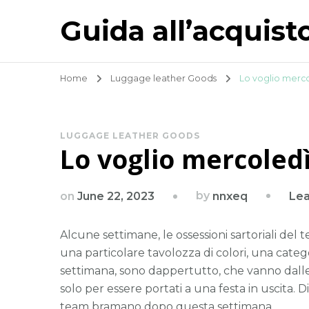
Guida all’acquist
Home
Luggage leather Goods
Lo voglio merco
LUGGAGE LEATHER GOODS
Lo voglio mercoledì
by
on
June 22, 2023
Le
nnxeq
Alcune settimane, le ossessioni sartoriali del
una particolare tavolozza di colori, una cate
settimana, sono dappertutto, che vanno dalle 
solo per essere portati a una festa in uscita. 
team bramano dopo questa settimana.