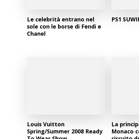
Le celebrità entrano nel
PS1 SUW
sole con le borse di Fendi e
Chanel
Louis Vuitton
La princip
Spring/Summer 2008 Ready
Monaco co
To Wear Show
circuito d