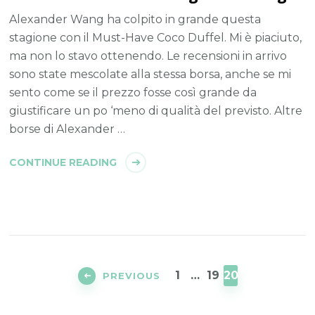
Alexander Wang ha colpito in grande questa
stagione con il Must-Have Coco Duffel. Mi è piaciuto,
ma non lo stavo ottenendo. Le recensioni in arrivo
sono state mescolate alla stessa borsa, anche se mi
sento come se il prezzo fosse così grande da
giustificare un po ‘meno di qualità del previsto. Altre
borse di Alexander …
CONTINUE READING
Posts
navigation
PAGE
PAGE
PAGE
1
…
19
20
PREVIOUS